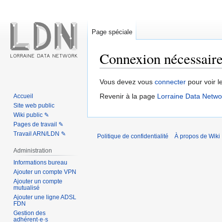
Page spéciale
Connexion nécessair
Sauter
Sauter
Vous devez vous
connecter
pour voir l
à
à
Revenir à la page
Lorraine Data Netwo
Accueil
la
la
Site web public
navigation
recherche
Wiki public ✎
Pages de travail ✎
Travail ARN/LDN ✎
Politique de confidentialité
À propos de Wiki 
Administration
Informations bureau
Ajouter un compte VPN
Ajouter un compte
mutualisé
Ajouter une ligne ADSL
FDN
Gestion des
adhérent·e·s