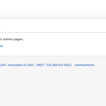
e
es autres pages.
rk
.
LDN - Association loi 1901 - SIRET : 528 368 624 00011
Avertissements